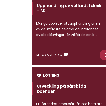
Upphandling av välfärdsteknik
– SKL
Många upplever att upphandling är en
av de svåraste delarna vid införandet
av olika lösningar för välfärdsteknik. I
vägledningen har beställarnätverket
utgått från egna erfarenheter och
tolkningar av behov vid upphandling. För
METOD & VERKTYG
att förenkla användningen av
innehållet, publiceras vägledningen helt
digitalt, med möjlighet för användaren
att ta del av de delar som känns mest
LÖSNING
angelägna. […]
Utveckling på särskilda
boenden
Ett förändrat arbetssätt är inte bara att