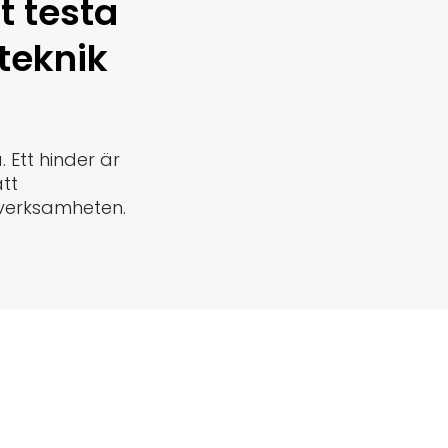
t testa
teknik
 Ett hinder är
tt
 verksamheten.