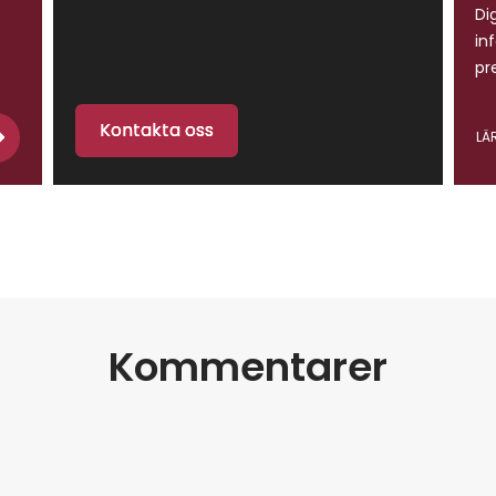
Di
in
pr
ti
so
Kontakta oss
LÄ
ve
di
ka
ve
de
Ka
oc
Kommentarer