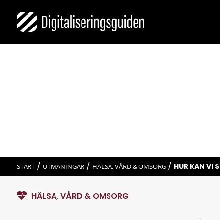
/
/
/
HUR KAN VI
START
UTMANINGAR
HÄLSA, VÅRD & OMSORG
HÄLSA, VÅRD & OMSORG