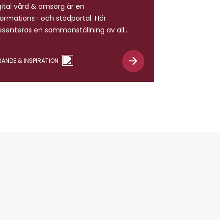
gital vård & omsorg är en
formations- och stödportal. Här
esenteras en sammanställning av alla
llgängliga nationella stöd och underlag
m främjar förändring och
RANDE & INSPIRATION
rksamhetsutveckling med stöd av
gitalisering. Alla stöd och underlag är
tegoriserade efter
rksamhetsområde, målgrupp och
lområde inom Vision e-hälsa 2025.
n bidra till att uppfylla mål 3 Hälsa
h välbefinnande för […]