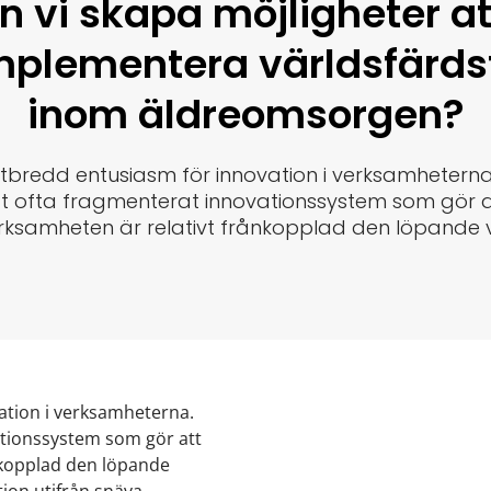
n vi skapa möjligheter at
mplementera världsfärds
inom äldreomsorgen?
utbredd entusiasm för innovation i verksamheterna.
tt ofta fragmenterat innovationssystem som gör a
rksamheten är relativt frånkopplad den löpande
ation i verksamheterna.
vationssystem som gör att
nkopplad den löpande
tion utifrån snäva