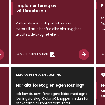
Implementering av
F
välfärdsteknik
Ko
Välfärdsteknik är digital teknik som
fr
syftar till att bibehålla eller öka trygghet,
fo
aktivitet, delaktighet eller
ve
självständighet för en person som har
di
eller löper förhöjd risk att få en
vi
funktionsnedsättning. Ett framgångsrikt
lå
LÄRANDE & INSPIRATION
LÄ
införande av välfärdsteknik ställer
gö
särskilda krav på socialtjänsten när det
gäller planering, kompetens och
samverkan. För att digitaliseringen ska
SKICKA IN EN EGEN LÖSNING
leda till varaktig förändring och […]
Har ditt företag en egen lösning?
N
u
Här kan du som företagare bidra med egna
o
lösningsförslag. Klicka på knappen nedan för
att komma till kontaktformuläret.