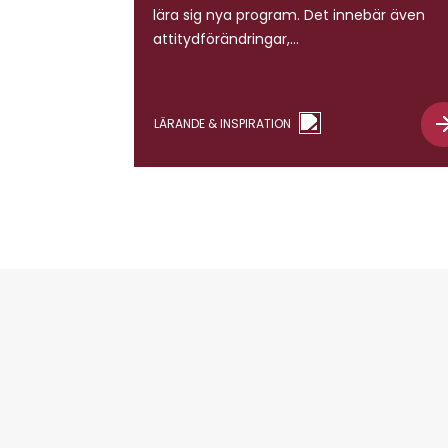
lära sig nya program. Det innebär även
attitydförändringar,
perspektivförändringar och framförallt
att få tid att diskutera med andra och
få chansen att lära sig från andras
LÄRANDE & INSPIRATION
perspektiv. Därför har vi i projekt eGO,
Göteborgs Stad, tagit fram detta
arbetsmaterial för ett stöd för fortsatt
diskussion. Tanken är att […]