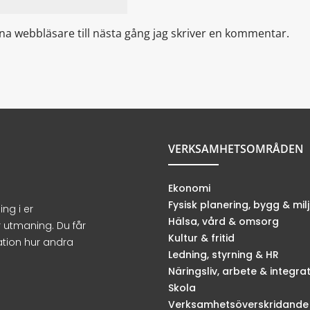
a webbläsare till nästa gång jag skriver en kommentar.
VERKSAMHETSOMRÅDEN
Ekonomi
Fysisk planering, bygg & mil
ng i er
Hälsa, vård & omsorg
r utmaning. Du får
Kultur & fritid
ation hur andra
Ledning, styrning & HR
Näringsliv, arbete & integra
Skola
Verksamhetsöverskridande