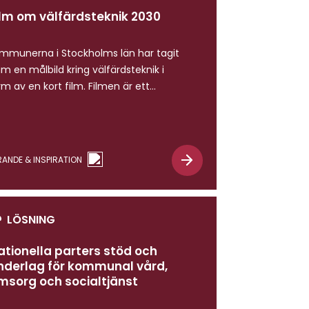
ilm om välfärdsteknik 2030
mmunerna i Stockholms län har tagit
am en målbild kring välfärdsteknik i
rm av en kort film. Filmen är ett
rktyg för socialtjänst och
gitaliseringsenheter att diskutera kring
lka strategiska satsningar och
ngsiktiga investeringar vi behöver
RANDE & INSPIRATION
ra.
LÖSNING
ationella parters stöd och
nderlag för kommunal vård,
msorg och socialtjänst