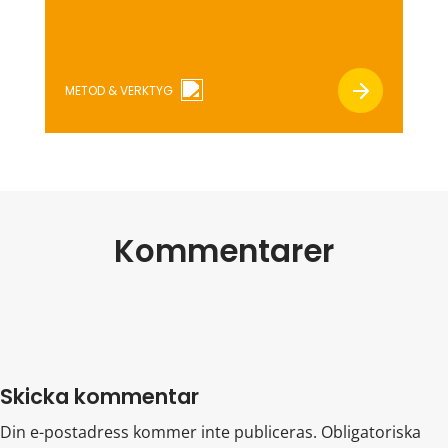
tjänst. Du får också reda på hur lång tid
det tar att hämta hem investeringen. Så
här funkar det Fyll i uppskattningar för
din tjänst. Har du inga egna siffror så
METOD & VERKTYG
finns […]
Kommentarer
Skicka kommentar
Din e-postadress kommer inte publiceras.
Obligatoriska