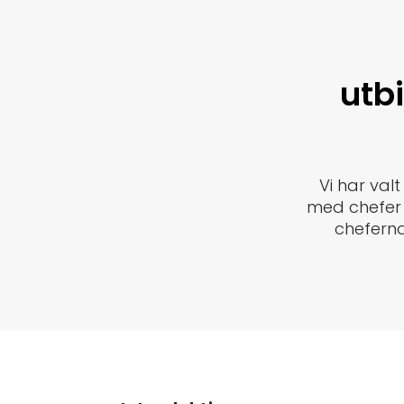
utb
Vi har val
med chefer
cheferna