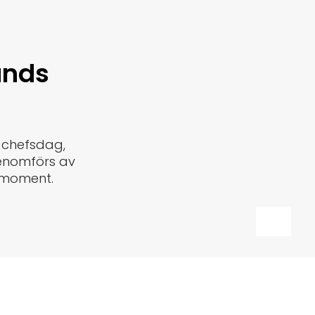
ands
n chefsdag,
enomförs av
t moment.