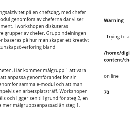
ngsaktivitet på en chefsdag, med chefer
odul genomförs av cheferna där vi ser
Warning
moment. I workshopen diskuteras
re grupper av chefer. Gruppindelningen
: Trying to 
r baseras på hur man skapar ett kreativt
kunskapsöverföring bland
/home/digi
content/th
heten. Här kommer målgrupp 1 att vara
on line
att anpassa genomförandet för sin
 genomför samma e-modul och att man
mpelvis en arbetsplatsträff. Workshopen
70
och ligger sen till grund för steg 2, en
ra mer målgruppsanpassad än steg 1.