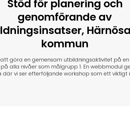
Stöd för planering och
genomförande av
ildningsinsatser, Härnös
kommun
t att göra en gemensam utbildningsaktivitet på e
 på alla nivåer som målgrupp 1. En webbmodul g
 där vi ser efterföljande workshop som ett viktig