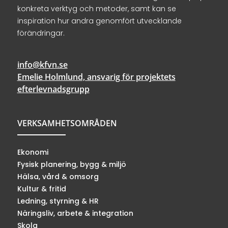
konkreta verktyg och metoder, samt kan se
inspiration hur andra genomfört utvecklande
förändringar.
info@kfvn.se
Emelie Holmlund, ansvarig för projektets
efterlevnadsgrupp
VERKSAMHETSOMRÅDEN
Ekonomi
Fysisk planering, bygg & miljö
Hälsa, vård & omsorg
Kultur & fritid
Ledning, styrning & HR
Näringsliv, arbete & integration
Skola