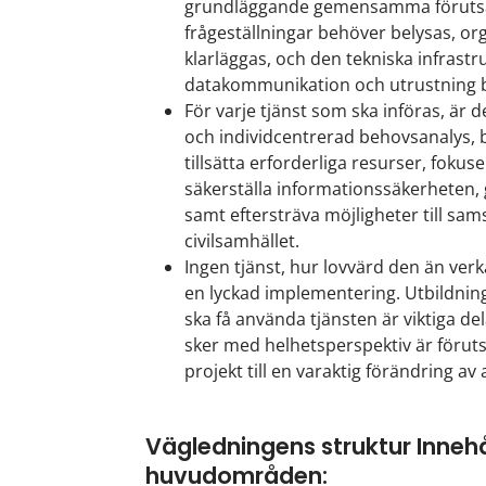
grundläggande gemensamma förutsätt
frågeställningar behöver belysas, or
klarläggas, och den tekniska infrastr
datakommunikation och utrustning b
För varje tjänst som ska införas, är 
och individcentrerad behovsanalys, 
tillsätta erforderliga resurser, fokus
säkerställa informationssäkerheten
samt eftersträva möjligheter till s
civilsamhället.
Ingen tjänst, hur lovvärd den än verk
en lyckad implementering. Utbildning
ska få använda tjänsten är viktiga d
sker med helhetsperspektiv är förut
projekt till en varaktig förändring a
Vägledningens struktur Innehål
huvudområden: