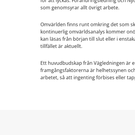
för att lyckas. Förändringsledning och Ny
som genomsyrar allt övrigt arbete.
Omvärlden finns runt omkring det som sk
kontinuerlig omvärldsanalys kommer onö
kan läsas från början till slut eller i ens
tillfället är aktuellt.
Ett huvudbudskap från Vägledningen är eme
framgångsfaktorerna är helhetssynen och 
arbetet, så att ingenting förbises eller ta