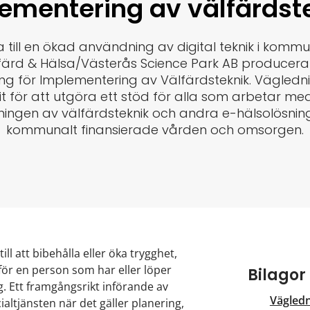
ementering av välfärdst
ra till en ökad användning av digital teknik i komm
färd & Hälsa/Västerås Science Park AB producer
ng för Implementering av Välfärdsteknik. Vägledn
it för att utgöra ett stöd för alla som arbetar me
ingen av välfärdsteknik och andra e-hälsolösning
kommunalt finansierade vården och omsorgen.
ill att bibehålla eller öka trygghet,
t för en person som har eller löper
Bilagor
g. Ett framgångsrikt införande av
Vägledn
cialtjänsten när det gäller planering,