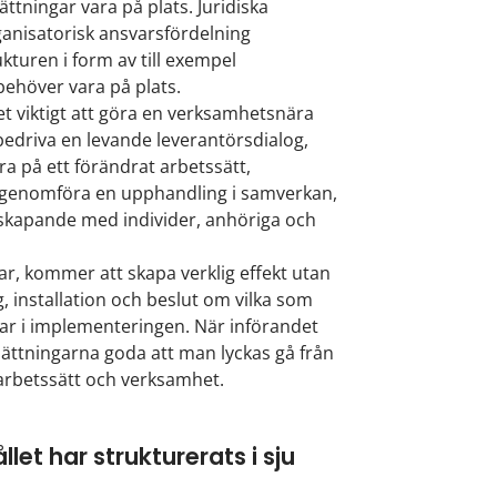
ningar vara på plats. Juridiska
ganisatorisk ansvarsfördelning
ukturen i form av till exempel
ehöver vara på plats.
det viktigt att göra en verksamhetsnära
bedriva en levande leverantörsdialog,
era på ett förändrat arbetssätt,
, genomföra en upphandling i samverkan,
amskapande med individer, anhöriga och
ar, kommer att skapa verklig effekt utan
, installation och beslut om vilka som
elar i implementeringen. När införandet
sättningarna goda att man lyckas gå från
v arbetssätt och verksamhet.
let har strukturerats i sju