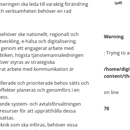
eringen ska leda till varaktig förändring
a och verksamheten behöver en rad
höver ske nationellt, regionalt och
Warning
ckling, e-hälsa och digitalisering.
s genom ett engagerat arbete med
: Trying to 
litiken, högsta tjänstemannaledningen
ver styras av strategiska
rerat arbete med kommunikation är
/home/digi
content/th
ntifierade och prioriterade behov sätts och
ffekter planeras och genomförs i en
on line
ess.
nde system- och avtalsförvaltningen
70
 resurser för att upprätthålla dessa
sättas.
eknik som ska införas, behöver vissa